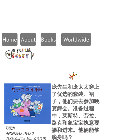
Home
About
Books
Worldwide
庞先生和庞太太穿上
了优选的套装、裙
子，他们要去参加晚
宴舞会。准备过程
中，莱斯特、劳拉、
路克和象宝宝执意要
ISBN
掺和进来。他俩能够
9787554549452
脱身吗？
Published 1st March 2019